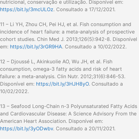
nutricional, conservação e utilização. Disponível em:
https://bit.ly/3mcULOz
. Consultado a 17/12/2021.
11 – Li YH, Zhou CH, Pei HJ, et al. Fish consumption and
incidence of heart failure: a meta-analysis of prospective
cohort studies. Chin Med J. 2013;126(5):942-8. Disponível
em:
https://bit.ly/3rGR9HA
. Consultado a 10/02/2022.
12 – Djoussé L, Akinkuolie AO, Wu JH, et al. Fish
consumption, omega-3 fatty acids and risk of heart
failure: a meta-analysis. Clin Nutr. 2012;31(6):846-53.
Disponível em:
https://bit.ly/3HJH8yO
. Consultado a
10/02/2022.
13 – Seafood Long-Chain n-3 Polyunsaturated Fatty Acids
and Cardiovascular Disease: A Science Advisory From the
American Heart Association. Disponível em:
https://bit.ly/3yODwbv
. Consultado a 20/11/2021.