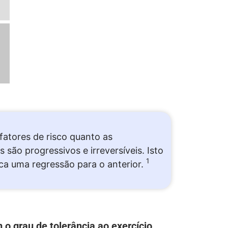
atores de risco quanto as
 são progressivos e irreversíveis. Isto
1
ca uma regressão para o anterior.
 o grau de tolerância ao exercício