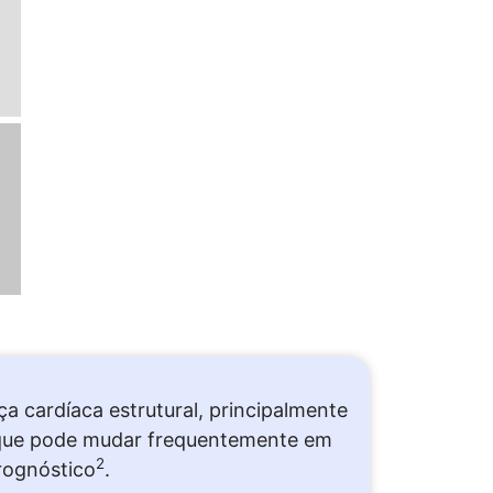
a cardíaca estrutural,
principalmente
, que pode mudar
frequentemente em
2
rognóstico
.