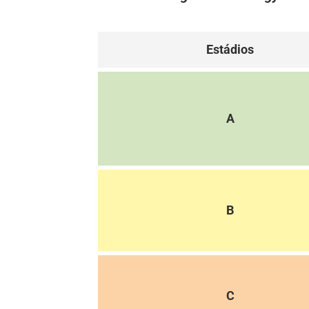
Estádios
A
B
C