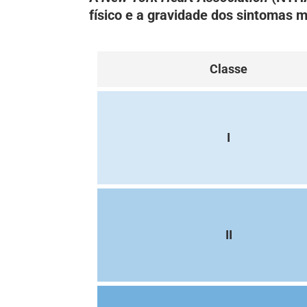
físico e a gravidade dos sintomas 
Classe
I
II