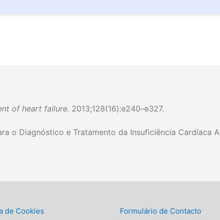
t of heart failure
. 2013;128(16):e240–e327.
ra o Diagnóstico e Tratamento da Insuficiência Cardíaca 
ca de Cookies
Formulário de Contacto