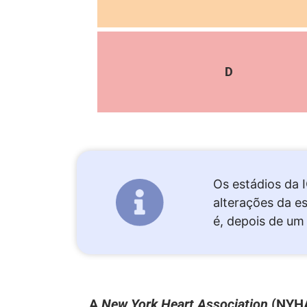
D
Os estádios da 
alterações
da es
é, depois
de um 
A
New York Heart Association
(NYHA)