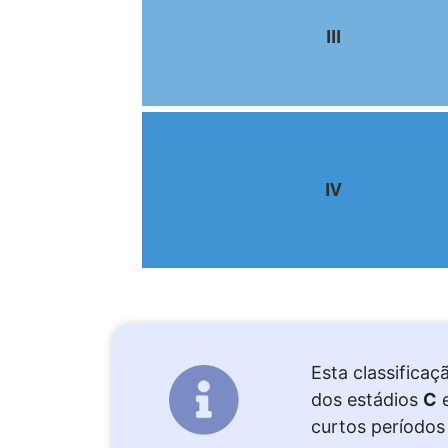
III
IV
Esta classifica
dos estádios
C
curtos períodos