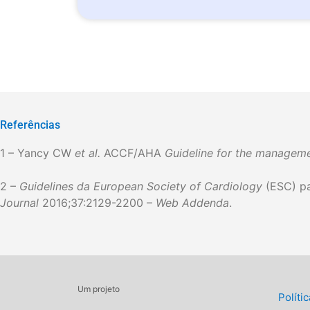
Referências
1 – Yancy CW
et al.
ACCF/AHA
Guideline for the managemen
2 –
Guidelines da European Society of Cardiology
(ESC) pa
Journal
2016;37:2129-2200 –
Web
Addenda
.
Um projeto
Políti