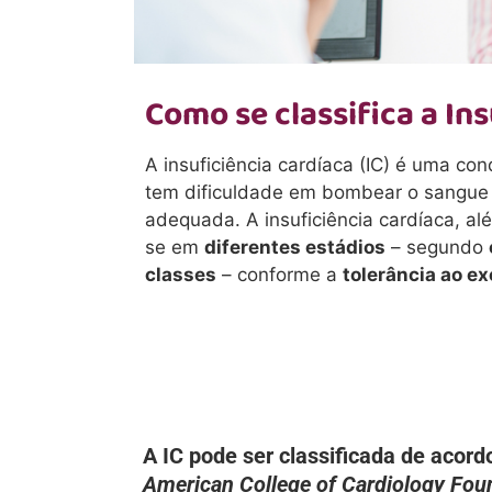
Como se classifica a In
A insuficiência cardíaca (IC) é uma c
tem dificuldade em bombear o sangue 
adequada.
A insuficiência cardíaca, al
se em
diferentes estádios
– segundo
classes
– conforme a
tolerância ao ex
A IC pode ser classificada de acor
American College of Cardiology Fou