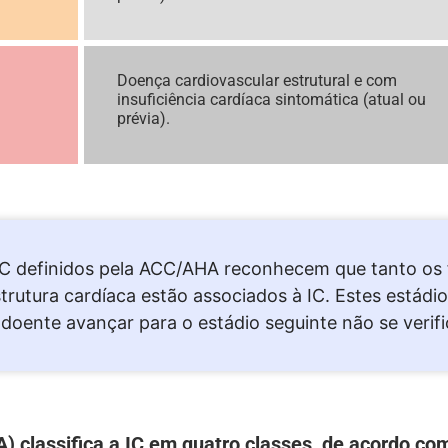
Doença cardiovascular estrutural e com
insuficiência cardíaca sintomática (atual ou
prévia).
IC definidos pela ACC/AHA reconhecem que tanto os f
trutura cardíaca estão associados à IC. Estes estádios
doente avançar para o estádio seguinte não se verifi
 classifica a IC em quatro classes, de acordo com