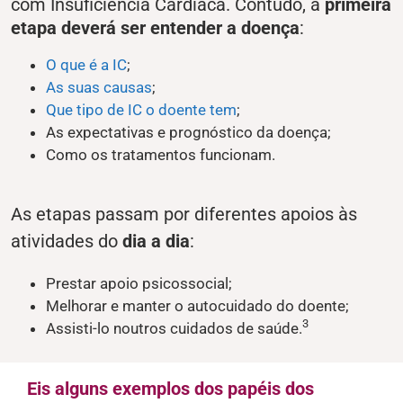
com Insuficiência Cardíaca. Contudo, a
primeira
etapa deverá ser entender a doença
:
O que é a IC
;
As suas causas
;
Que tipo de IC o doente tem
;
As expectativas e prognóstico da doença;
Como os tratamentos funcionam.
As etapas passam por diferentes apoios às
atividades do
dia a dia
:
Prestar apoio psicossocial;
Melhorar e manter o autocuidado do doente;
3
Assisti-lo noutros cuidados de saúde.
Eis alguns exemplos dos papéis dos