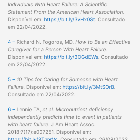
Individuals With Heart Failure: A Scientific
Statement From the American Heart Association.
Disponível em:
https://bit.ly/3vHx0St
. Consultado
em 22/04/2022.
4 –
Richard N. Fogoros, MD.
How to Be an Effective
Caregiver for a Person With Heart Failure.
Disponível em:
https://bit.ly/3OGdEWs
. Consultado
em 22/04/2022.
5 –
10 Tips for Caring for Someone with Heart
Failure
. Disponível em:
https://bit.ly/3MtSOrB
.
Consultado em 22/04/2022.
6 –
Lennie TA,
et al. Micronutrient deficiency
independently predicts time to event in patients
with heart failure
. J Am Heart Assoc.
2018;7(17):e007251. Disponível em:
https://bit.ly/3ThnrVs
. Consultado em: 26/08/2022.