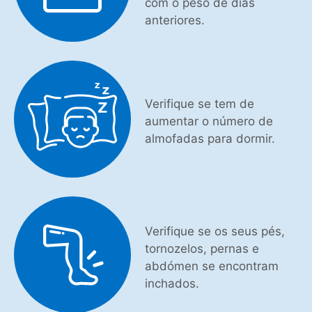
com o peso de dias
anteriores.
Verifique se tem de
aumentar o número de
almofadas para dormir.
Verifique se os seus pés,
tornozelos, pernas e
abdómen se encontram
inchados.