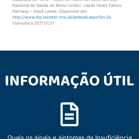
Nacional de Saúde do Reino Unido). Leeds Heart Failure
Pathway – Adult Leeds. Disponível em:
http://www.lhp.leedsth.nhs.uk/lpdetail.aspx?id=20
.
Consulta a 2021.01.21
INFORMAÇÃO ÚTIL
Quais os sinais e sintomas da Insuficiência