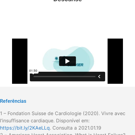
Referências
1 – Fondation Suisse de Cardiologie (2020). Vivre avec
l’insuffisance cardiaque. Disponível em:
https://bit.ly/2KAeLLq
. Consulta a 2021.01.19